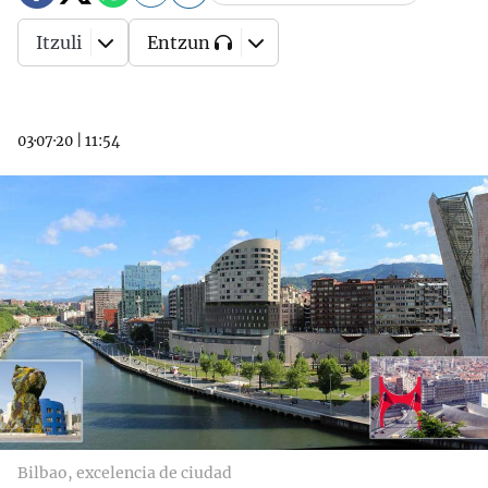
Itzuli
Entzun
03·07·20
|
11:54
Bilbao, excelencia de ciudad