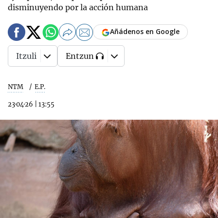
disminuyendo por la acción humana
Añádenos en Google
Itzuli
Entzun
NTM
E.P.
23·04·26
|
13:55