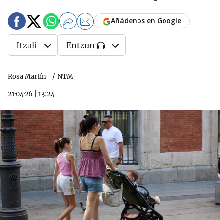
Añádenos en Google
Itzuli
Entzun
Rosa Martín
NTM
21·04·26
|
13:24