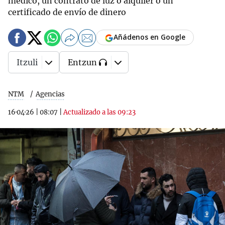
médico, un contrato de luz o alquiler o un
certificado de envío de dinero
Añádenos en Google
Itzuli
Entzun
NTM
Agencias
16·04·26
|
08:07
|
Actualizado a las 09:23