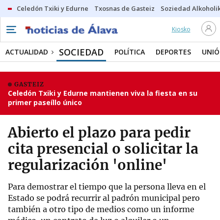
Celedón Txiki y Edurne
Txosnas de Gasteiz
Soziedad Alkoholi
Kiosko
SOCIEDAD
ACTUALIDAD
POLÍTICA
DEPORTES
UNIÓ
GASTEIZ
Celedón Txiki y Edurne mantienen viva la fiesta en su
primer paseíllo único
Abierto el plazo para pedir
cita presencial o solicitar la
regularización 'online'
Para demostrar el tiempo que la persona lleva en el
Estado se podrá recurrir al padrón municipal pero
también a otro tipo de medios como un informe