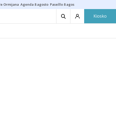
de Ormijana
Agenda 8 agosto
Paseíllo 8 agosto
Txulalai
Barracas
Pre
Kiosko