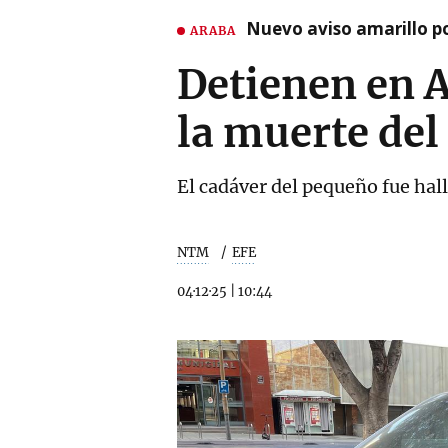
Nuevo aviso amarillo p
ARABA
Detienen en A
la muerte del 
El cadáver del pequeño fue hal
NTM
EFE
04·12·25
|
10:44