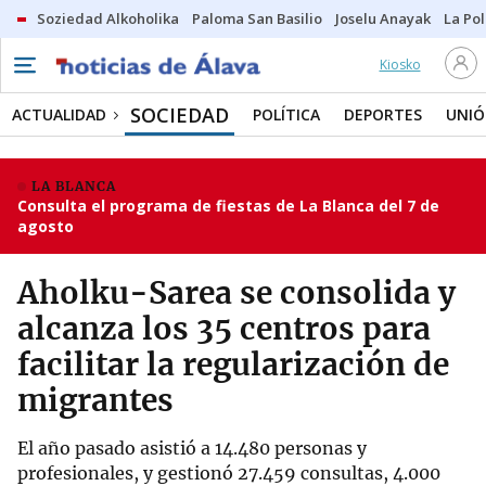
Soziedad Alkoholika
Paloma San Basilio
Joselu Anayak
La Po
Kiosko
SOCIEDAD
ACTUALIDAD
POLÍTICA
DEPORTES
UNIÓ
LA BLANCA
Consulta el programa de fiestas de La Blanca del 7 de
agosto
Aholku-Sarea se consolida y
alcanza los 35 centros para
facilitar la regularización de
migrantes
El año pasado asistió a 14.480 personas y
profesionales, y gestionó 27.459 consultas, 4.000