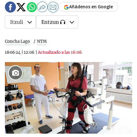
Añádenos en Google
Itzuli
Entzun
Concha Lago
NTM
18·06·24
|
12:06
|
Actualizado a las 16:06
11