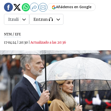
Añádenos en Google
Itzuli
Entzun
NTM / EFE
17·04·24
|
20:30
|
Actualizado a las 20:36