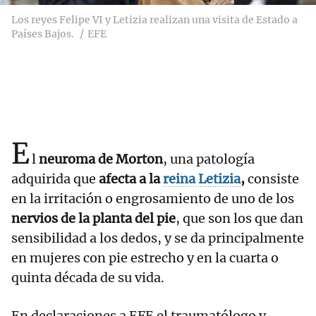
Los reyes Felipe VI y Letizia realizan una visita de Estado a
Países Bajos.
EFE
E
l
neuroma de Morton
, una patología
adquirida que
afecta a la
reina Letizia
,
consiste
en la irritación o engrosamiento de uno de los
nervios de la planta del pie
, que son los que dan
sensibilidad a los dedos, y se da principalmente
en mujeres con pie estrecho y en la cuarta o
quinta década de su vida.
En declaraciones a EFE el traumatólogo y