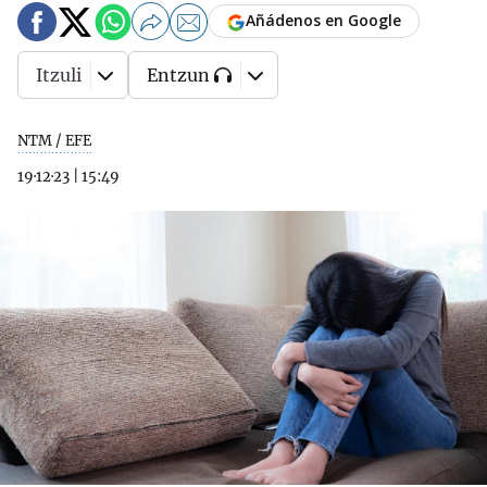
Añádenos en Google
Itzuli
Entzun
NTM / EFE
19·12·23
|
15:49