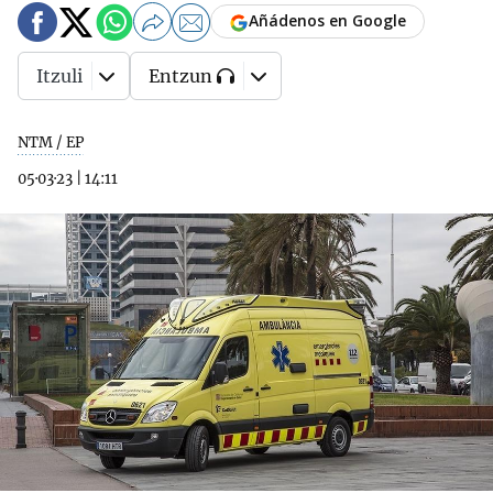
Añádenos en Google
Itzuli
Entzun
NTM / EP
05·03·23
|
14:11