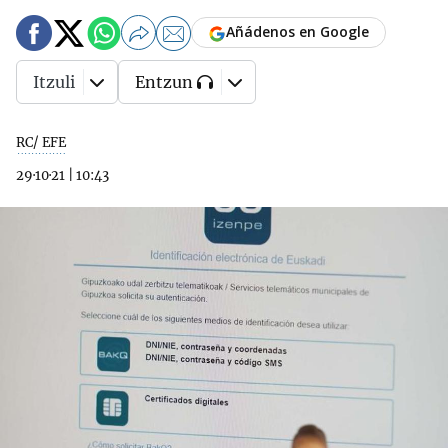
Añádenos en Google
Itzuli
Entzun
RC/ EFE
29·10·21
|
10:43