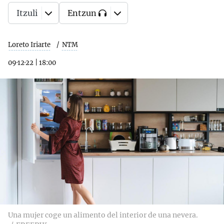
Itzuli
Entzun
Loreto Iriarte
NTM
09·12·22
|
18:00
Una mujer coge un alimento del interior de una nevera.