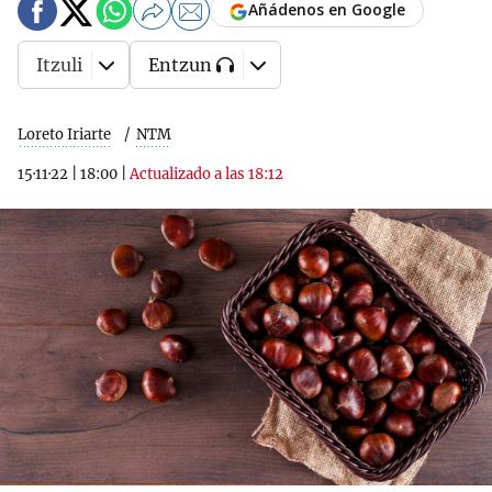
Añádenos en Google
Itzuli
Entzun
Loreto Iriarte
NTM
15·11·22
|
18:00
|
Actualizado a las 18:12