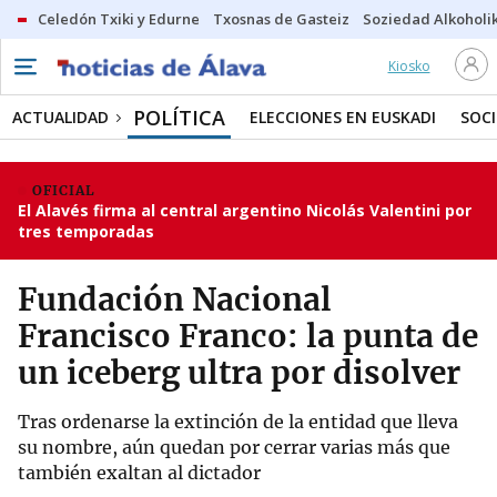
Celedón Txiki y Edurne
Txosnas de Gasteiz
Soziedad Alkoholi
Kiosko
POLÍTICA
ACTUALIDAD
ELECCIONES EN EUSKADI
SOC
OFICIAL
El Alavés firma al central argentino Nicolás Valentini por
tres temporadas
Fundación Nacional
Francisco Franco: la punta de
un iceberg ultra por disolver
Tras ordenarse la extinción de la entidad que lleva
su nombre, aún quedan por cerrar varias más que
también exaltan al dictador