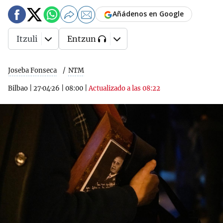
Añádenos en Google
Itzuli
Entzun
Joseba Fonseca
NTM
Bilbao
|
27·04·26
|
08:00
|
Actualizado a las 08:22