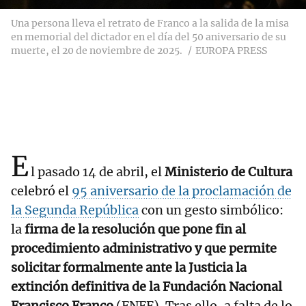
Una persona lleva el retrato de Franco a la salida de la misa
en memorial del dictador en el día del 50 aniversario de su
muerte, el 20 de noviembre de 2025.
EUROPA PRESS
E
l pasado 14 de abril, el
Ministerio de Cultura
celebró el
95 aniversario de la proclamación de
la Segunda República
con un gesto simbólico:
la
firma de la resolución que pone fin al
procedimiento administrativo y que permite
solicitar formalmente ante la Justicia la
extinción definitiva de la Fundación Nacional
Francisco Franco
(FNFF). Tras ello, a falta de lo