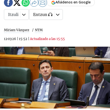
Añádenos en Google
Itzuli
Entzun
Míriam Vázquez
NTM
12·03·26
|
15:52
|
Actualizado a las 15:55