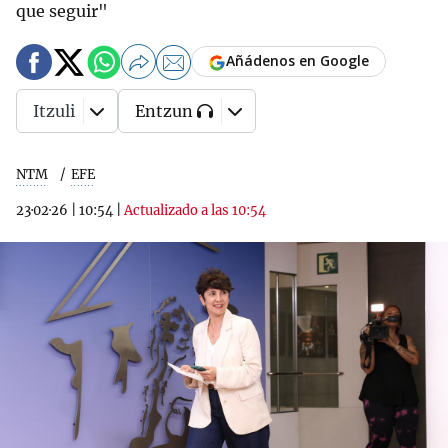
que seguir"
Añádenos en Google
Itzuli
Entzun
NTM
EFE
23·02·26
|
10:54
|
Actualizado a las 10:54