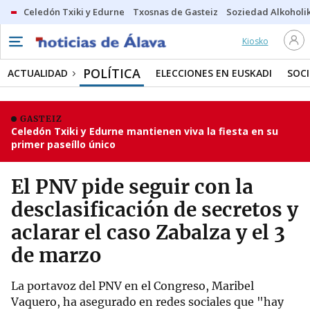
Celedón Txiki y Edurne
Txosnas de Gasteiz
Soziedad Alkoholi
Kiosko
POLÍTICA
ACTUALIDAD
ELECCIONES EN EUSKADI
SOC
GASTEIZ
Celedón Txiki y Edurne mantienen viva la fiesta en su
primer paseíllo único
El PNV pide seguir con la
desclasificación de secretos y
aclarar el caso Zabalza y el 3
de marzo
La portavoz del PNV en el Congreso, Maribel
Vaquero, ha asegurado en redes sociales que "hay