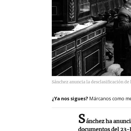
Sánchez anuncia la desclasificación de
¿Ya nos sigues?
Márcanos como me
S
ánchez ha anuncia
documentos del 23-