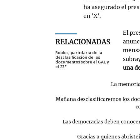
ha asegurado el pre
en 'X'.
El pre
RELACIONADAS
anunc
mensaj
Robles, partidaria de la
desclasificación de los
subra
documentos sobre el GAL y
el 23F
una de
La memoria 
Mañana desclasificaremos los doc
c
Las democracias deben conocer 
Gracias a quienes abriste