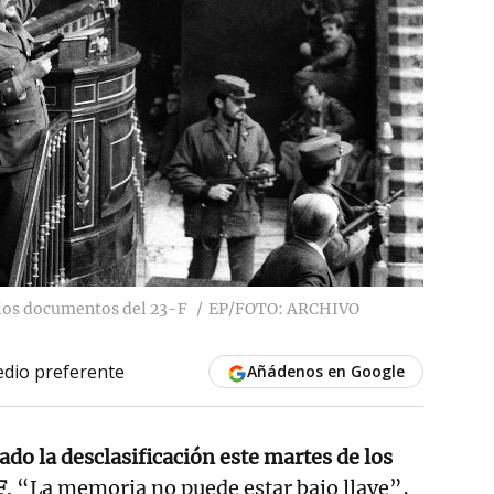
 los documentos del 23-F
EP/FOTO: ARCHIVO
dio preferente
Añádenos en Google
do la desclasificación este martes de los
F
. “La memoria no puede estar bajo llave”,