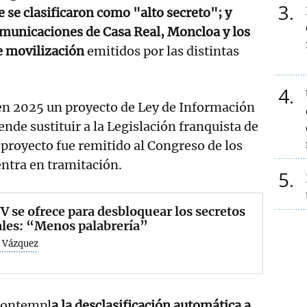
3
e se clasificaron como "alto secreto"; y
omunicaciones de Casa Real, Moncloa y los
e movilización
emitidos por las distintas
4
en 2025 un proyecto de Ley de Información
ende sustituir a la Legislación franquista de
l proyecto fue remitido al Congreso de los
entra en tramitación.
5
V se ofrece para desbloquear los secretos
ales: “Menos palabrería”
 Vázquez
 contempl
a la desclasificación automática a