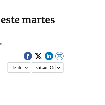
 este martes
ol
Itzuli
Entzun