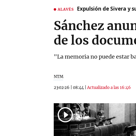
Expulsión de Sivera y 
ALAVÉS
Sánchez anunc
de los docum
"La memoria no puede estar baj
NTM
23·02·26
|
08:44
|
Actualizado a las 16:46