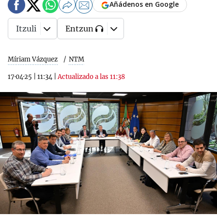
Añádenos en Google
Itzuli
Entzun
Míriam Vázquez
NTM
17·04·25
|
11:34
|
Actualizado a las 11:38