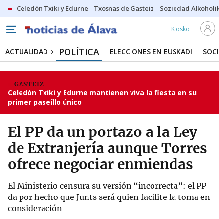
Celedón Txiki y Edurne
Txosnas de Gasteiz
Soziedad Alkoholi
Kiosko
POLÍTICA
ACTUALIDAD
ELECCIONES EN EUSKADI
SOC
GASTEIZ
Celedón Txiki y Edurne mantienen viva la fiesta en su
primer paseíllo único
El PP da un portazo a la Ley
de Extranjería aunque Torres
ofrece negociar enmiendas
El Ministerio censura su versión “incorrecta”: el PP
da por hecho que Junts será quien facilite la toma en
consideración