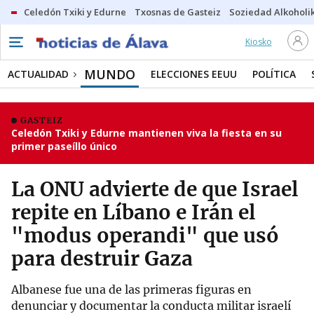
Celedón Txiki y Edurne
Txosnas de Gasteiz
Soziedad Alkoholi
Kiosko
MUNDO
ACTUALIDAD
ELECCIONES EEUU
POLÍTICA
GASTEIZ
Celedón Txiki y Edurne mantienen viva la fiesta en su
primer paseíllo único
La ONU advierte de que Israel
repite en Líbano e Irán el
"modus operandi" que usó
para destruir Gaza
Albanese fue una de las primeras figuras en
denunciar y documentar la conducta militar israelí