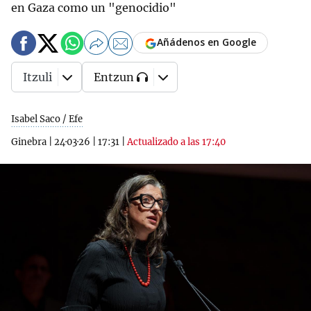
en Gaza como un "genocidio"
Añádenos en Google
Itzuli
Entzun
Isabel Saco / Efe
Ginebra
|
24·03·26
|
17:31
|
Actualizado a las 17:40