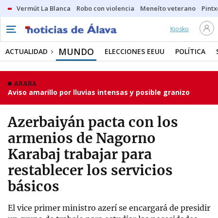
Vermút La Blanca
Robo con violencia
Meneíto veterano
Pintx
Kiosko
MUNDO
ACTUALIDAD
ELECCIONES EEUU
POLÍTICA
ARABA
Aviso amarillo por lluvias intensas y posible granizo
Azerbaiyán pacta con los
armenios de Nagorno
Karabaj trabajar para
restablecer los servicios
básicos
El vice primer ministro azerí se encargará de presidir