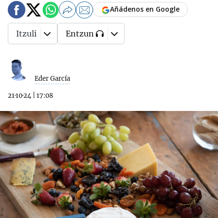
Añádenos en Google
Itzuli
Entzun
Eder García
21·10·24
|
17:08