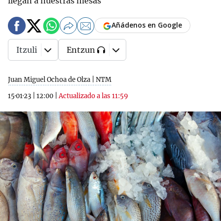
llegan a nuestras mesas
Añádenos en Google
Itzuli
Entzun
Juan Miguel Ochoa de Olza | NTM
15·01·23
|
12:00
|
Actualizado a las 11:59