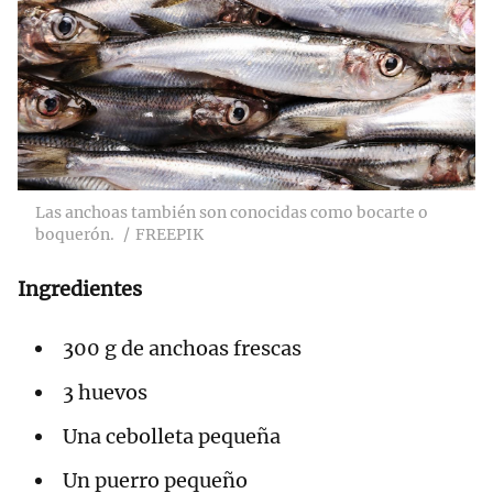
Las anchoas también son conocidas como bocarte o
boquerón.
FREEPIK
Ingredientes
300 g de anchoas frescas
3 huevos
Una cebolleta pequeña
Un puerro pequeño