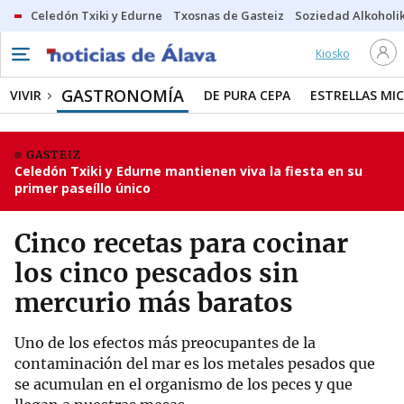
Celedón Txiki y Edurne
Txosnas de Gasteiz
Soziedad Alkoholi
Kiosko
GASTRONOMÍA
VIVIR
DE PURA CEPA
ESTRELLAS MIC
GASTEIZ
Celedón Txiki y Edurne mantienen viva la fiesta en su
primer paseíllo único
Cinco recetas para cocinar
los cinco pescados sin
mercurio más baratos
Uno de los efectos más preocupantes de la
contaminación del mar es los metales pesados que
se acumulan en el organismo de los peces y que