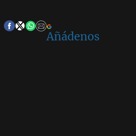
Añádenos
en
Google