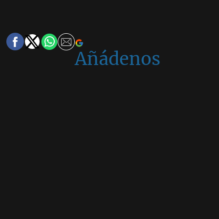
Añádenos
en
Google