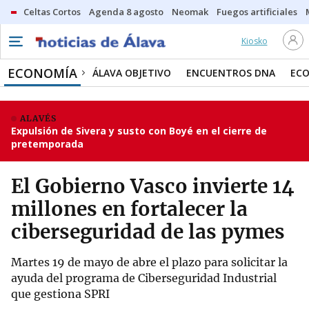
Celtas Cortos
Agenda 8 agosto
Neomak
Fuegos artificiales
Kiosko
ECONOMÍA
ÁLAVA OBJETIVO
ENCUENTROS DNA
ECO
ALAVÉS
Expulsión de Sivera y susto con Boyé en el cierre de
pretemporada
El Gobierno Vasco invierte 14
millones en fortalecer la
ciberseguridad de las pymes
Martes 19 de mayo de abre el plazo para solicitar la
ayuda del programa de Ciberseguridad Industrial
que gestiona SPRI