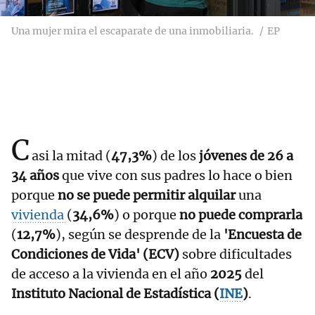
Una mujer mira el escaparate de una inmobiliaria.
EP
C
asi la mitad (
47,3%
) de los
jóvenes de 26 a
34 años
que vive con sus padres lo hace o bien
porque
no se puede permitir alquilar
una
vivienda
(
34,6%
) o porque
no puede comprarla
(
12,7%
), según se desprende de la
'Encuesta de
Condiciones de Vida' (ECV)
sobre dificultades
de acceso a la vivienda en el año
2025
del
Instituto Nacional de Estadística (
INE
)
.