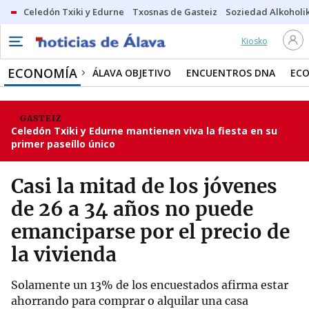
Celedón Txiki y Edurne
Txosnas de Gasteiz
Soziedad Alkoholi
Kiosko
ECONOMÍA
ÁLAVA OBJETIVO
ENCUENTROS DNA
ECO
GASTEIZ
Celedón Txiki y Edurne mantienen viva la fiesta en su
primer paseíllo único
Casi la mitad de los jóvenes
de 26 a 34 años no puede
emanciparse por el precio de
la vivienda
Solamente un 13% de los encuestados afirma estar
ahorrando para comprar o alquilar una casa