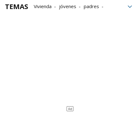
TEMAS
Vivienda
jóvenes
padres
universitarios
mayores
viviendas