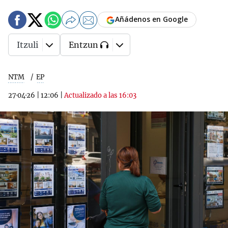
Añádenos en Google
Itzuli
Entzun
NTM
EP
27·04·26
|
12:06
|
Actualizado a las 16:03