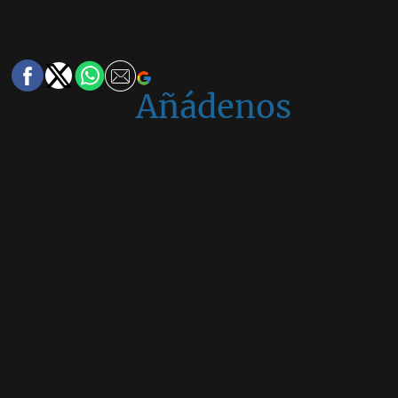
Añádenos
en
Google