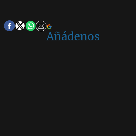
Añádenos
en
Google