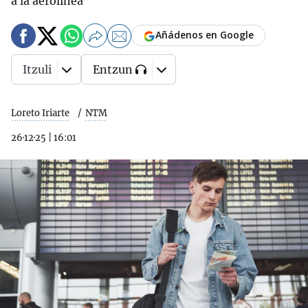
a la aerolínea
Añádenos en Google
Itzuli
Entzun
Loreto Iriarte
NTM
26·12·25
|
16:01