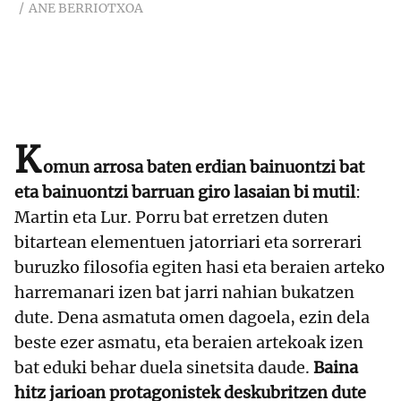
ANE BERRIOTXOA
K
omun arrosa baten erdian bainuontzi bat
eta bainuontzi barruan giro lasaian bi mutil
:
Martin eta Lur. Porru bat erretzen duten
bitartean elementuen jatorriari eta sorrerari
buruzko filosofia egiten hasi eta beraien arteko
harremanari izen bat jarri nahian bukatzen
dute. Dena asmatuta omen dagoela, ezin dela
beste ezer asmatu, eta beraien artekoak izen
bat eduki behar duela sinetsita daude.
Baina
hitz jarioan protagonistek deskubritzen dute