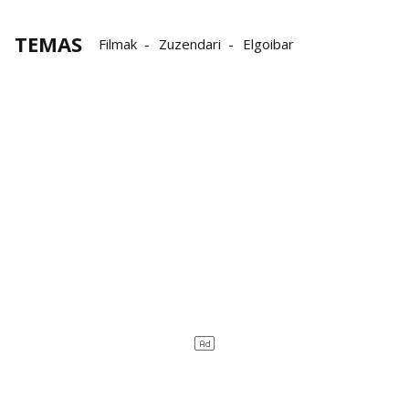
TEMAS
Filmak
Zuzendari
Elgoibar