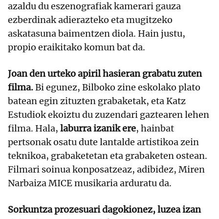
azaldu du eszenografiak kamerari gauza
ezberdinak adierazteko eta mugitzeko
askatasuna baimentzen diola. Hain justu,
propio eraikitako komun bat da.
Joan den urteko apiril hasieran grabatu zuten
filma.
Bi egunez, Bilboko zine eskolako plato
batean egin zituzten grabaketak, eta Katz
Estudiok ekoiztu du zuzendari gaztearen lehen
filma. Hala,
laburra izanik ere
, hainbat
pertsonak osatu dute lantalde artistikoa zein
teknikoa, grabaketetan eta grabaketen ostean.
Filmari soinua konposatzeaz, adibidez, Miren
Narbaiza MICE musikaria arduratu da.
Sorkuntza prozesuari dagokionez, luzea izan