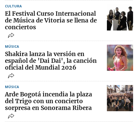
CULTURA
El Festival Curso Internacional
de Música de Vitoria se llena de
conciertos
MÚSICA
Shakira lanza la versión en
español de 'Dai Dai', la canción
oficial del Mundial 2026
MÚSICA
Arde Bogotá incendia la plaza
del Trigo con un concierto
sorpresa en Sonorama Ribera