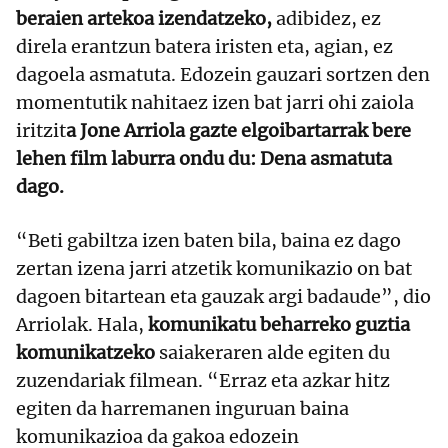
beraien artekoa izendatzeko,
adibidez, ez
direla erantzun batera iristen eta, agian, ez
dagoela asmatuta. Edozein gauzari sortzen den
momentutik nahitaez izen bat jarri ohi zaiola
iritzit
a Jone Arriola gazte elgoibartarrak bere
lehen film laburra ondu du: Dena asmatuta
dago.
“Beti gabiltza izen baten bila, baina ez dago
zertan izena jarri atzetik komunikazio on bat
dagoen bitartean eta gauzak argi badaude”, dio
Arriolak. Hala,
komunikatu beharreko guztia
komunikatzeko
saiakeraren alde egiten du
zuzendariak filmean. “Erraz eta azkar hitz
egiten da harremanen inguruan baina
komunikazioa da gakoa edozein