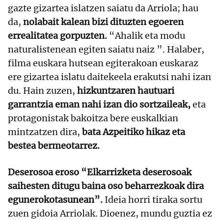
gazte gizartea islatzen saiatu da Arriola; hau
da,
nolabait kalean bizi dituzten egoeren
errealitatea gorpuzten.
“Ahalik eta modu
naturalistenean egiten saiatu naiz ”. Halaber,
filma euskara hutsean egiterakoan euskaraz
ere gizartea islatu daitekeela erakutsi nahi izan
du. Hain zuzen,
hizkuntzaren hautuari
garrantzia eman nahi izan dio sortzaileak,
eta
protagonistak bakoitza bere euskalkian
mintzatzen dira,
bata Azpeitiko hikaz eta
bestea bermeotarrez.
Deserosoa eroso “Elkarrizketa deserosoak
saihesten ditugu baina oso beharrezkoak dira
egunerokotasunean”.
Ideia horri tiraka sortu
zuen gidoia Arriolak. Dioenez, mundu guztia ez