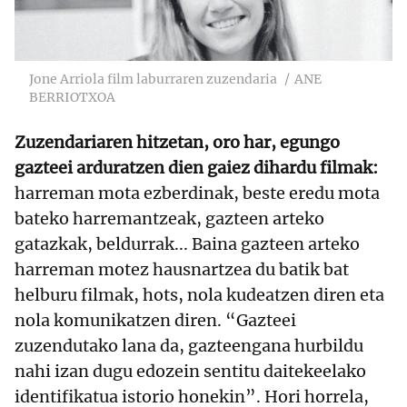
Jone Arriola film laburraren zuzendaria
ANE
BERRIOTXOA
Zuzendariaren hitzetan, oro har, egungo
gazteei arduratzen dien gaiez dihardu filmak:
harreman mota ezberdinak, beste eredu mota
bateko harremantzeak, gazteen arteko
gatazkak, beldurrak... Baina gazteen arteko
harreman motez hausnartzea du batik bat
helburu filmak, hots, nola kudeatzen diren eta
nola komunikatzen diren. “Gazteei
zuzendutako lana da, gazteengana hurbildu
nahi izan dugu edozein sentitu daitekeelako
identifikatua istorio honekin”. Hori horrela,