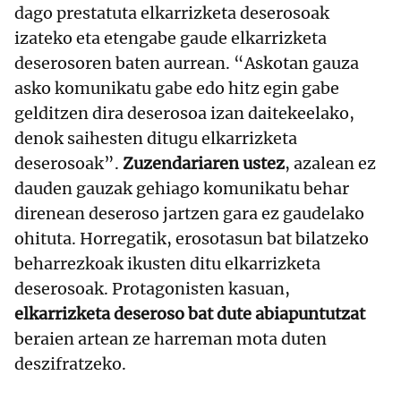
dago prestatuta elkarrizketa deserosoak
izateko eta etengabe gaude elkarrizketa
deserosoren baten aurrean. “Askotan gauza
asko komunikatu gabe edo hitz egin gabe
gelditzen dira deserosoa izan daitekeelako,
denok saihesten ditugu elkarrizketa
deserosoak”.
Zuzendariaren ustez
, azalean ez
dauden gauzak gehiago komunikatu behar
direnean deseroso jartzen gara ez gaudelako
ohituta. Horregatik, erosotasun bat bilatzeko
beharrezkoak ikusten ditu elkarrizketa
deserosoak. Protagonisten kasuan,
elkarrizketa deseroso bat dute abiapuntutzat
beraien artean ze harreman mota duten
deszifratzeko.