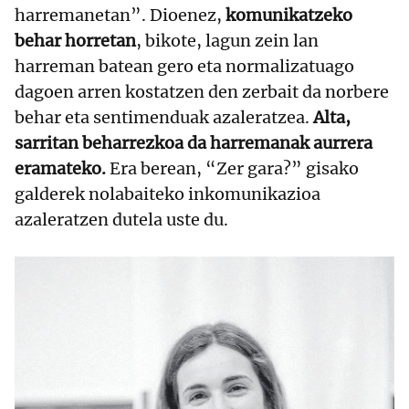
harremanetan”. Dioenez,
komunikatzeko
behar horretan
, bikote, lagun zein lan
harreman batean gero eta normalizatuago
dagoen arren kostatzen den zerbait da norbere
behar eta sentimenduak azaleratzea.
Alta,
sarritan beharrezkoa da harremanak aurrera
eramateko.
Era berean, “Zer gara?” gisako
galderek nolabaiteko inkomunikazioa
azaleratzen dutela uste du.