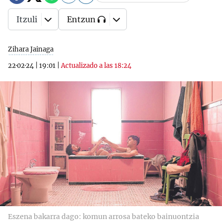
Itzuli
Entzun
Zihara Jainaga
22·02·24
|
19:01
|
Actualizado a las 18:24
Eszena bakarra dago: komun arrosa bateko bainuontzia