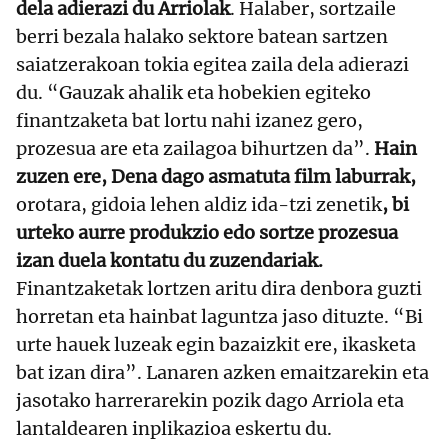
dela adierazi du Arriolak
. Halaber, sortzaile
berri bezala halako sektore batean sartzen
saiatzerakoan tokia egitea zaila dela adierazi
du. “Gauzak ahalik eta hobekien egiteko
finantzaketa bat lortu nahi izanez gero,
prozesua are eta zailagoa bihurtzen da”.
Hain
zuzen ere, Dena dago asmatuta film laburrak,
orotara, gidoia lehen aldiz ida-tzi zenetik
, bi
urteko aurre produkzio edo sortze prozesua
izan duela kontatu du zuzendariak.
Finantzaketak lortzen aritu dira denbora guzti
horretan eta hainbat laguntza jaso dituzte. “Bi
urte hauek luzeak egin bazaizkit ere, ikasketa
bat izan dira”. Lanaren azken emaitzarekin eta
jasotako harrerarekin pozik dago Arriola eta
lantaldearen inplikazioa eskertu du.