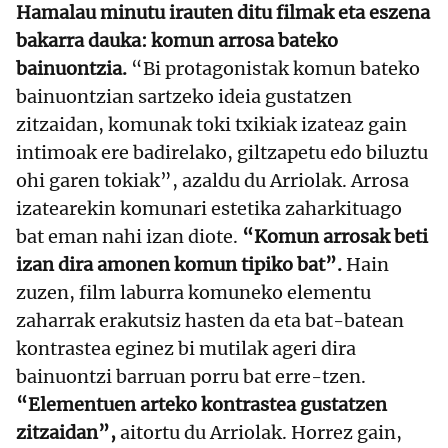
Hamalau minutu irauten ditu filmak eta eszena
bakarra dauka: komun arrosa bateko
bainuontzia.
“Bi protagonistak komun bateko
bainuontzian sartzeko ideia gustatzen
zitzaidan, komunak toki txikiak izateaz gain
intimoak ere badirelako, giltzapetu edo biluztu
ohi garen tokiak”, azaldu du Arriolak. Arrosa
izatearekin komunari estetika zaharkituago
bat eman nahi izan diote.
“Komun arrosak beti
izan dira amonen komun tipiko bat”.
Hain
zuzen, film laburra komuneko elementu
zaharrak erakutsiz hasten da eta bat-batean
kontrastea eginez bi mutilak ageri dira
bainuontzi barruan porru bat erre-tzen.
“Elementuen arteko kontrastea gustatzen
zitzaidan”,
aitortu du Arriolak. Horrez gain,