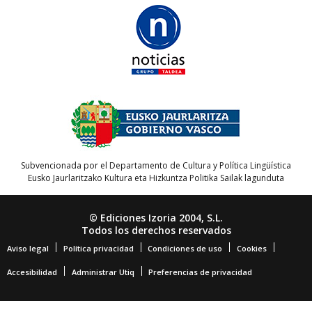
Subvencionada por el Departamento de Cultura y Política Lingüística
Eusko Jaurlaritzako Kultura eta Hizkuntza Politika Sailak lagunduta
© Ediciones Izoria 2004, S.L.
Todos los derechos reservados
Aviso legal
Política privacidad
Condiciones de uso
Cookies
Accesibilidad
Administrar Utiq
Preferencias de privacidad