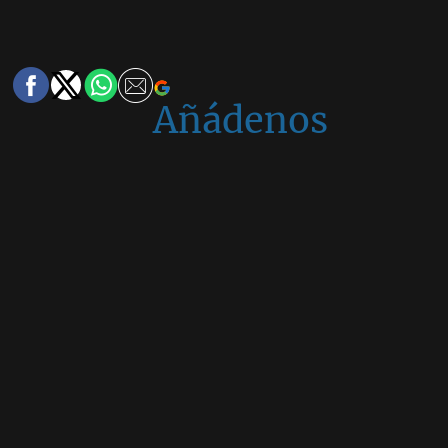
Añádenos
en
Google