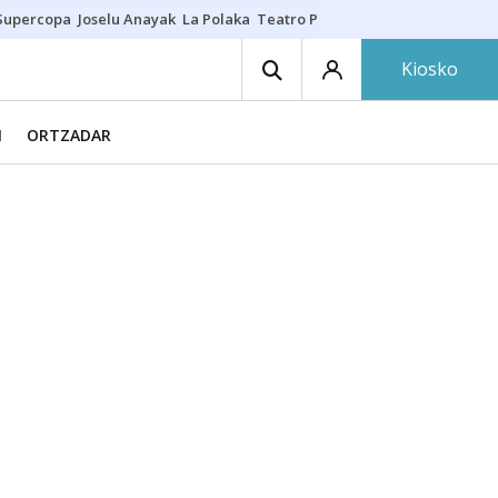
Supercopa
Joselu Anayak
La Polaka
Teatro Principal
Asier Villalibre
N
Kiosko
N
ORTZADAR