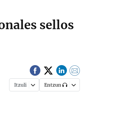
nales sellos
Itzuli
Entzun