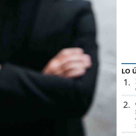
LO 
1
2