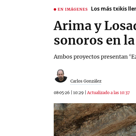
Los más txikis lle
EN IMÁGENES
Arima y Losa
sonoros en la
Ambos proyectos presentan ‘Ez 
Carlos González
08·05·26
|
10:29
|
Actualizado a las 10:37