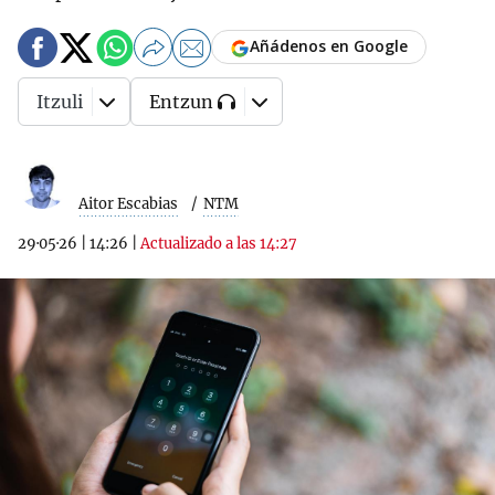
Añádenos en Google
Itzuli
Entzun
Aitor Escabias
NTM
29·05·26
|
14:26
|
Actualizado a las 14:27