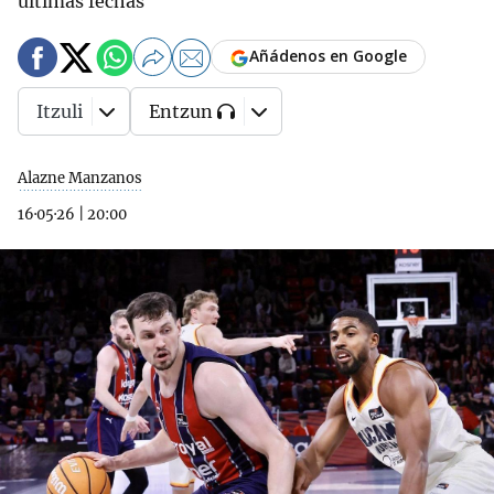
últimas fechas
Añádenos en Google
Itzuli
Entzun
Alazne Manzanos
16·05·26
|
20:00