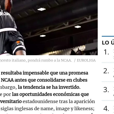
LO 
1
ncesto italiano, pondrá rumbo a la NCAA.
EUROLIGA
2
,
resultaba impensable que una promesa
a NCAA antes que consolidarse en clubes
mbargo,
la tendencia se ha invertido.
3
e por
las oportunidades económicas que
versitario
estadounidense tras la aparición
4
siglas inglesas de name, image y likeness;