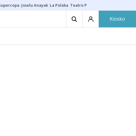
Supercopa
Joselu Anayak
La Polaka
Teatro Principal
Asier Villalibre
N
Kiosko