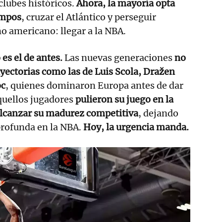
clubes históricos.
Ahora, la mayoría opta
empos
, cruzar el Atlántico y perseguir
o americano: llegar a la NBA.
 es el de antes.
Las nuevas generaciones
no
ayectorias como las de Luis Scola, Dražen
oc
, quienes dominaron Europa antes de dar
Aquellos jugadores
pulieron su juego en la
alcanzar su madurez competitiva
, dejando
profunda en la NBA.
Hoy, la urgencia manda.