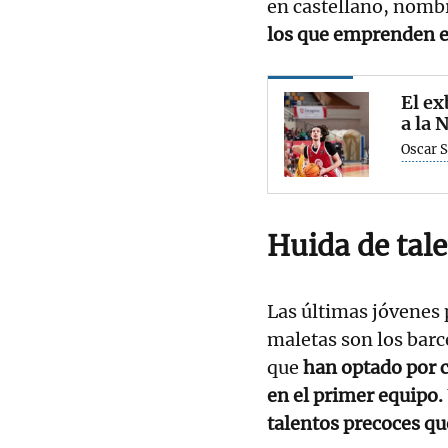
en castellano, nomb
los que emprenden e
El e
a la
Oscar 
Huida de tal
Las últimas jóvenes 
maletas son los barc
que
han optado por c
en el primer equipo.
talentos precoces qu