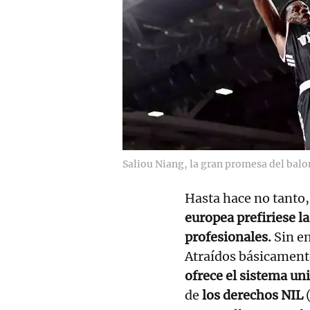
Saliou Niang, la gran promesa del balo
Hasta hace no tanto
europea prefiriese l
profesionales.
Sin e
Atraídos básicament
ofrece el sistema uni
de
los derechos NIL
(