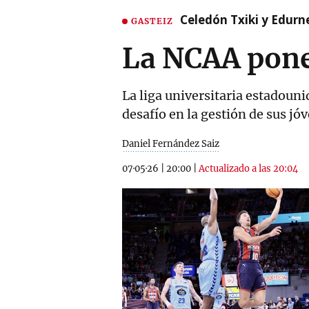
Celedón Txiki y Edurne
GASTEIZ
La NCAA pone
La liga universitaria estadoun
desafío en la gestión de sus j
Daniel Fernández Saiz
07·05·26
|
20:00
|
Actualizado a las 20:04