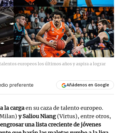
talentos europeos los últimos años y aspira a lograr
dio preferente
Añádenos en Google
a la carga
en su caza de talento europeo.
Milan)
y Saliou Niang
(Virtus), entre otros,
 engrosar una lista creciente de jóvenes
nte que harán las maletas rumbo a la liga