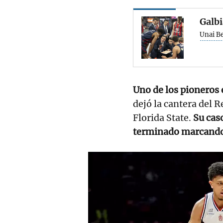
Galbi
Unai B
Uno de los pioneros
dejó la cantera del 
Florida State.
Su cas
terminado marcando 