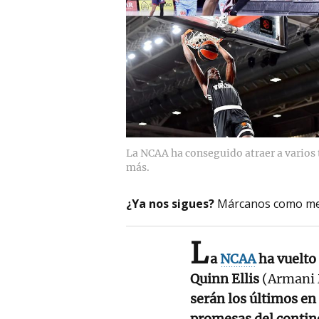
La NCAA ha conseguido atraer a varios 
más.
¿Ya nos sigues?
Márcanos como me
L
a
NCAA
ha vuelto 
Quinn Ellis
(Armani 
serán los últimos en
promesas del contine