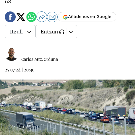
68
Añádenos en Google
Itzuli
Entzun
Carlos Mtz. Orduna
27·07·24
|
20:30