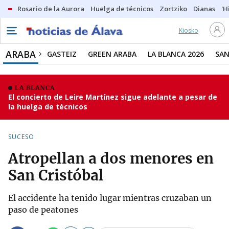
Rosario de la Aurora
Huelga de técnicos
Zortziko
Dianas
'H
Kiosko
ARABA
GASTEIZ
GREEN ARABA
LA BLANCA 2026
SAN
LA BLANCA
El concierto de Leire Martínez sigue adelante a pesar de
la huelga de técnicos
SUCESO
Atropellan a dos menores en
San Cristóbal
El accidente ha tenido lugar mientras cruzaban un
paso de peatones