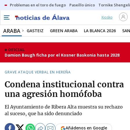
Problemas en el toro de fuego
Paseíllo único
Tornike Shengel
Kiosko
ARABA
GASTEIZ
GREEN ARABA
LA BLANCA 2026
SAN
OFICIAL
Damion Baugh ficha por el Kosner Baskonia hasta 2028
GRAVE ATAQUE VERBAL EN HEREÑA
Condena institucional contra
una agresión homófoba
El Ayuntamiento de Ribera Alta muestra su rechazo
al suceso, que ha sido denunciado
Añádenos en Google