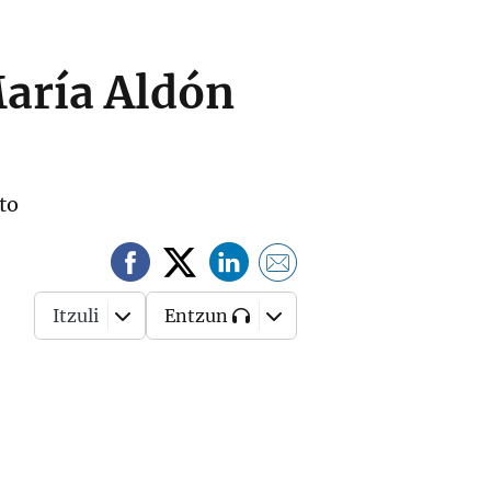
María Aldón
to
Itzuli
Entzun