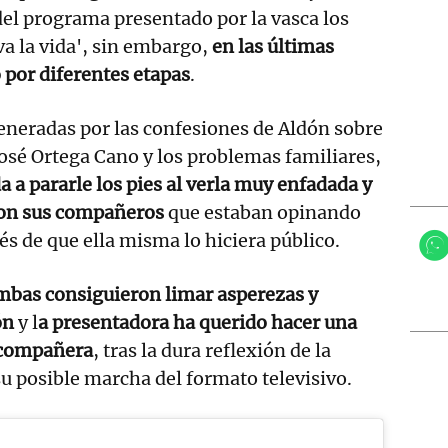
el programa presentado por la vasca los
va la vida', sin embargo,
en las últimas
por diferentes etapas
.
eneradas por las confesiones de Aldón sobre
osé Ortega Cano y los problemas familiares,
 a pararle los pies al verla muy enfadada y
con sus compañeros
que estaban opinando
és de que ella misma lo hiciera público.
mbas consiguieron limar asperezas y
ón
y l
a presentadora ha querido hacer una
u compañera
, tras la dura reflexión de la
u posible marcha del formato televisivo.