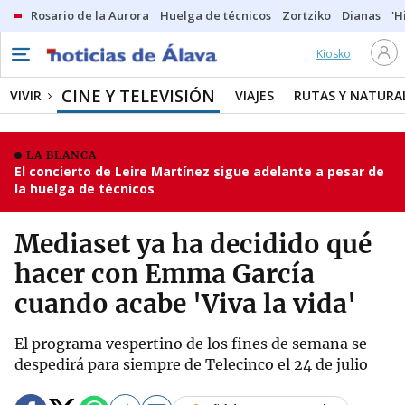
Rosario de la Aurora
Huelga de técnicos
Zortziko
Dianas
'H
Kiosko
CINE Y TELEVISIÓN
VIVIR
VIAJES
RUTAS Y NATURA
LA BLANCA
El concierto de Leire Martínez sigue adelante a pesar de
la huelga de técnicos
Mediaset ya ha decidido qué
hacer con Emma García
cuando acabe 'Viva la vida'
El programa vespertino de los fines de semana se
despedirá para siempre de Telecinco el 24 de julio