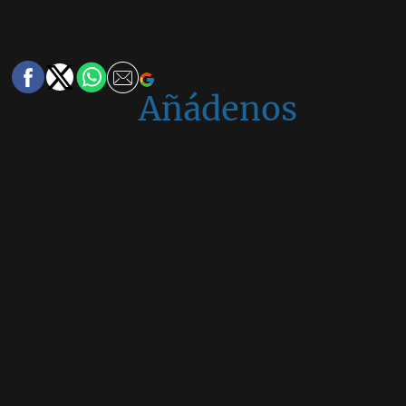
Añádenos
en
Google