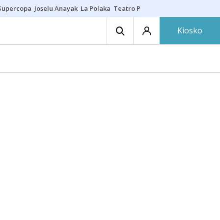
Supercopa
Joselu Anayak
La Polaka
Teatro Principal
Asier Villalibre
N
Kiosko