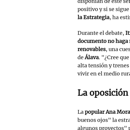
disponían de este ser
positivo y si se sigue
la Estrategia
, ha est
Durante el debate,
I
documento no haga m
renovables
, una cue
de
Álava
. "¿Cree que
alta tensión y trenes
vivir en el medio rur
La oposición
La
popular Ana Mora
buenos ojos" la estr
algunos proyectos" 