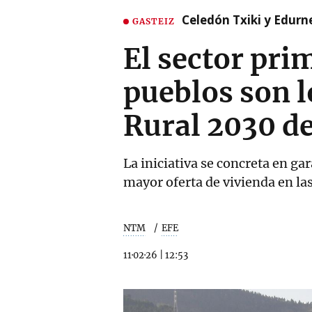
Celedón Txiki y Edurne
GASTEIZ
El sector prim
pueblos son l
Rural 2030 d
La iniciativa se concreta en ga
mayor oferta de vivienda en la
NTM
EFE
11·02·26
|
12:53