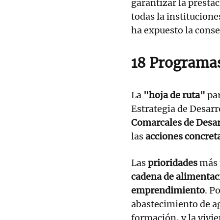
garantizar la prestac
todas la institucion
ha expuesto la conse
18 Programa
La
"hoja de ruta"
par
Estrategia de Desarr
Comarcales de Desar
las
acciones concret
Las
prioridades
más f
cadena de alimentaci
emprendimiento
. P
abastecimiento de ag
formación, y la vivi