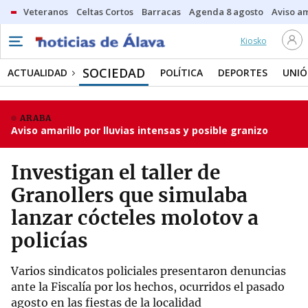
Veteranos
Celtas Cortos
Barracas
Agenda 8 agosto
Aviso am
Kiosko
SOCIEDAD
ACTUALIDAD
POLÍTICA
DEPORTES
UNIÓ
ARABA
Aviso amarillo por lluvias intensas y posible granizo
Investigan el taller de
Granollers que simulaba
lanzar cócteles molotov a
policías
Varios sindicatos policiales presentaron denuncias
ante la Fiscalía por los hechos, ocurridos el pasado
agosto en las fiestas de la localidad