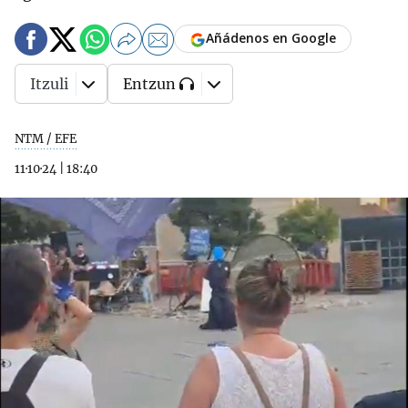
Añádenos en Google
Itzuli
Entzun
NTM / EFE
11·10·24
|
18:40