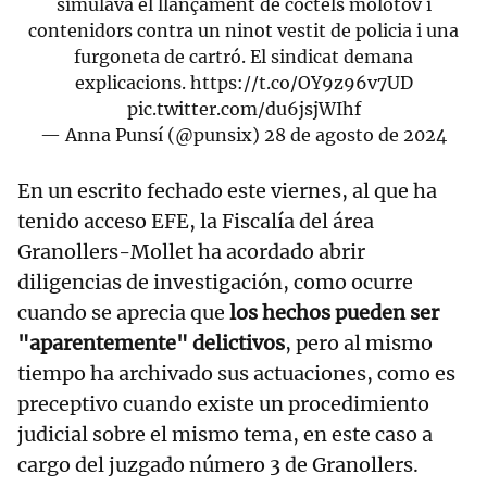
simulava el llançament de còctels molotov i
contenidors contra un ninot vestit de policia i una
furgoneta de cartró. El sindicat demana
explicacions.
https://t.co/OY9z96v7UD
pic.twitter.com/du6jsjWIhf
— Anna Punsí (@punsix)
28 de agosto de 2024
En un escrito fechado este viernes, al que ha
tenido acceso EFE, la Fiscalía del área
Granollers-Mollet ha acordado abrir
diligencias de investigación, como ocurre
cuando se aprecia que
los hechos pueden ser
"aparentemente" delictivos
, pero al mismo
tiempo ha archivado sus actuaciones, como es
preceptivo cuando existe un procedimiento
judicial sobre el mismo tema, en este caso a
cargo del juzgado número 3 de Granollers.