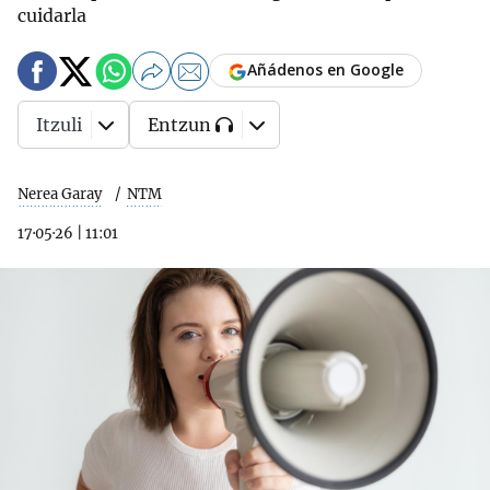
cuidarla
Añádenos en Google
Itzuli
Entzun
Nerea Garay
NTM
17·05·26
|
11:01