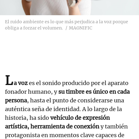
El ruido ambiente es lo que más perjudica a la voz porque
obliga a forzar el volumen.
MAGNIFIC
L
a voz
es el sonido producido por el aparato
fonador humano, y
su timbre es único en cada
persona
, hasta el punto de considerarse una
auténtica seña de identidad. A lo largo de la
historia, ha sido
vehículo de expresión
artística, herramienta de conexión
y también
protagonista en momentos clave capaces de