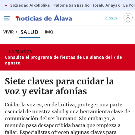
Soziedad Alkoholika
Paloma San Basilio
Joselu Anayak
La Po
Kiosko
SALUD
VIVIR
IMQ
LA BLANCA
Consulta el programa de fiestas de La Blanca del 7 de
agosto
Siete claves para cuidar la
voz y evitar afonías
Cuidar la voz es, en definitiva, proteger una parte
esencial de nuestra salud y una herramienta clave de
comunicación del ser humano. Sin embargo, a
menudo pasa desapercibida hasta que empieza a
fallar. Especialistas ofrecen algunas claves para