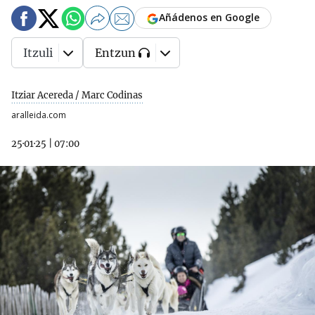
Añádenos en Google
Itzuli
Entzun
Itziar Acereda / Marc Codinas
aralleida.com
25·01·25
|
07:00