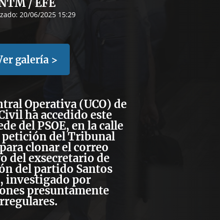
NTM / EFE
izado:
20/06/2025 15:29
Ver galería >
tral Operativa (UCO)
de
Civil ha accedido este
ede del PSOE, en la calle
a petición del Tribunal
ara clonar el correo
o del exsecretario de
ón del partido Santos
, investigado por
iones presuntamente
irregulares.