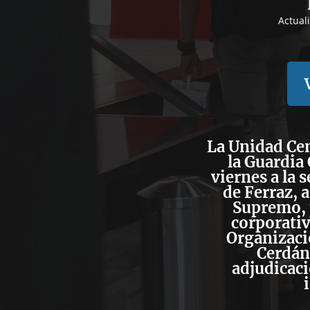
Actual
La
Unidad Cen
la Guardia 
viernes a la s
de Ferraz, 
Supremo, p
corporativ
Organizaci
Cerdán
adjudicac