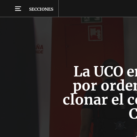
SECCIONES
La UCO e
por orden
clonar el 
C