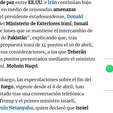
 de paz
entre
EE.UU.
e
Irán
continúan bajo
n en medio de renovadas
amenazas
el presidente estadounidense,
Donald
del
Ministerio de Exteriores iraní
,
Ismail
te lunes que se mantiene el intercambio de
s de
Pakistán
”, explicando que, tras
ropuesta iraní de 14 puntos el 10 de abril,
sus consideraciones, a las que
Teherán
s puntos presentados mediante el ministro
aní,
Mohsin Naqvi
.
bargo, las especulaciones sobre el fin del
l fuego
, vigente desde el 8 de abril, han
tado tras una conversación telefónica
Trump y el primer ministro israelí,
mín Netanyahu
, quien declaró que
Israel