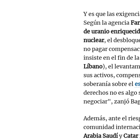
Y es que las exigenc
Según la agencia
Far
de uranio enriqueci
nuclear
, el desbloqu
no pagar compensaci
insiste en el fin de l
Líbano
), el levanta
sus activos, compens
soberanía sobre el
e
derechos no es algo 
negociar", zanjó Bag
Además, ante el rie
comunidad internaci
Arabia Saudí
y
Catar