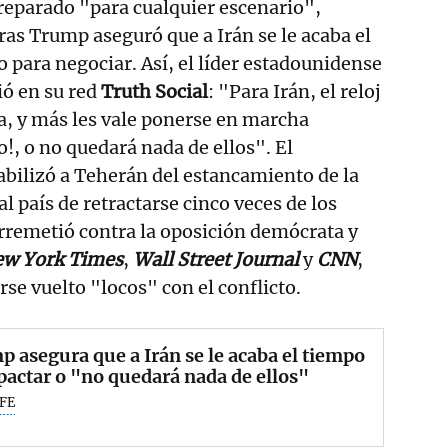
reparado "para cualquier escenario",
as Trump aseguró que a Irán se le acaba el
 para negociar. Así, el líder estadounidense
ió en su red
Truth Social
: "Para Irán, el reloj
, y más les vale ponerse en marcha
o!, o no quedará nada de ellos". El
bilizó a Teherán del estancamiento de la
l país de retractarse cinco veces de los
rremetió contra la oposición demócrata y
ew York Times
,
Wall Street Journal
y
CNN
,
se vuelto "locos" con el conflicto.
 asegura que a Irán se le acaba el tiempo
pactar o "no quedará nada de ellos"
FE