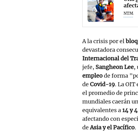
afect
NTM
A la crisis por el
bloq
devastadora consecue
Internacional del Tr
jefe,
Sangheon Lee
,
empleo
de forma "p
de
Covid-19
. La OIT
el promedio de princ
mundiales caerán un
equivalentes a
14 y 
afectando con especia
de
Asia y el Pacífico
.