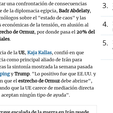
3
itar una confrontación de consecuencias
fe de la diplomacia egipcia,
Badr Abdelaty
,
omólogos sobre el "estado de caos" y las
4
 económicas de la tensión, en alusión al
strecho de Ormuz
, por donde pasa el
20% del
iales
.
5
cia de la
UE
,
Kaja Kallas
, confió en que
cia como principal aliado de Irán para
 tras la sintonía mostrada la semana pasada
nping
y
Trump
. "Lo positivo fue que EE.UU. y
n que el
estrecho de Ormuz
debe abrirse",
ando que la UE carece de mediación directa
o aceptan ningún tipo de ayuda".
rave escalada de la guerra en Irán puede