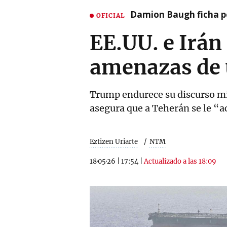
Damion Baugh ficha po
OFICIAL
EE.UU. e Irán
amenazas de 
Trump endurece su discurso mi
asegura que a Teherán se le “a
Eztizen Uriarte
NTM
18·05·26
|
17:54
|
Actualizado a las 18:09