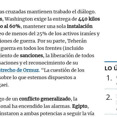
ias cruzadas mantienen trabado el diálogo.
s
, Washington exige la entrega de
440 kilos
do al 60%
, mantener una sola
instalación
eo de menos del 25% de los activos iraníes y
ones de guerra. Por su parte, Teherán
a guerra en todos los frentes (incluido
miento de
sanciones
, la liberación de todos
aciones y el reconocimiento de su
LO 
strecho de Ormuz
. "La cuestión de los
1
sobre lo que estemos dispuestos a
aei.
2
sgo de un
conflicto generalizado
, la
onal ha encendido las alarmas.
Egipto
,
instaron a ambas potencias a seguir la vía