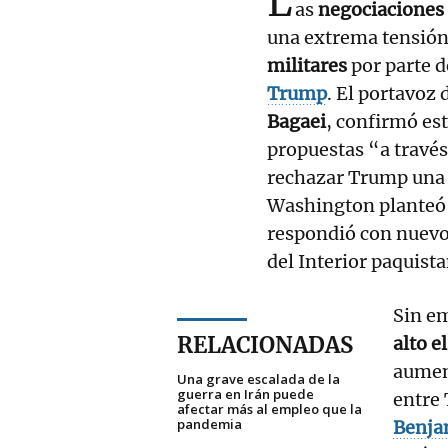
L
as
negociaciones
una extrema tensió
militares
por parte d
Trump
. El portavoz 
Bagaei
, confirmó es
propuestas “a travé
rechazar Trump una p
Washington planteó 
respondió con nuevo
del Interior paquist
Sin em
RELACIONADAS
alto e
aumen
Una grave escalada de la
guerra en Irán puede
entre 
afectar más al empleo que la
pandemia
Benja