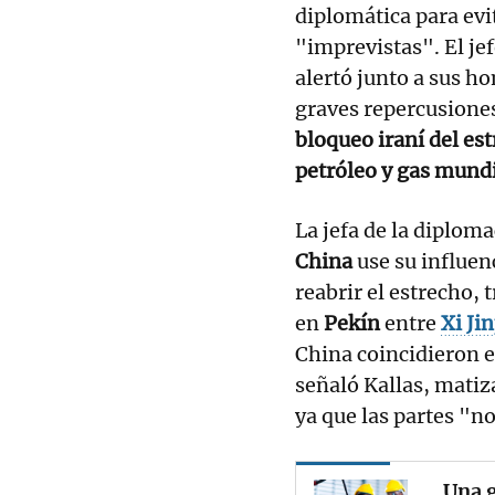
diplomática para ev
"imprevistas". El je
alertó junto a sus h
graves repercusiones
bloqueo iraní del e
petróleo y gas mund
La jefa de la diploma
China
use su influen
reabrir el estrecho,
en
Pekín
entre
Xi Ji
China coincidieron e
señaló Kallas, matiz
ya que las partes "n
Una g