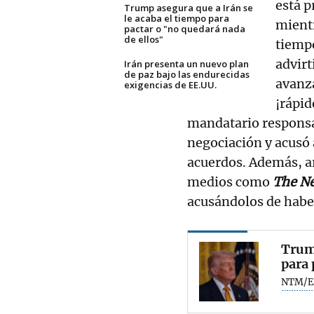
está p
Trump asegura que a Irán se
le acaba el tiempo para
mientr
pactar o "no quedará nada
de ellos"
tiempo
advirt
Irán presenta un nuevo plan
de paz bajo las endurecidas
avanza
exigencias de EE.UU.
¡rápid
mandatario responsa
negociación y acusó a
acuerdos. Además, a
medios como
The N
acusándolos de haber
Trump
para 
NTM/E