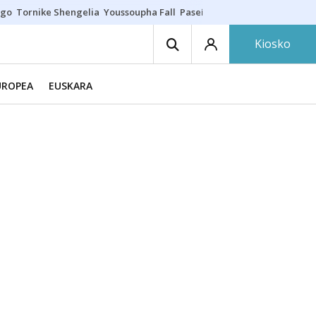
ego
Tornike Shengelia
Youssoupha Fall
Paseíllo único
Kosner sigue c
Kiosko
UROPEA
EUSKARA