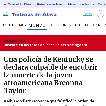
Vermút La Blanca
Robo con violencia
Meneíto veterano
Pintx
Kiosko
MUNDO
ACTUALIDAD
ELECCIONES EEUU
POLÍTICA
LA BLANCA
Búscate en las fotos del paseíllo del 8 de agosto
Una policía de Kentucky se
declara culpable de encubrir
la muerte de la joven
afroamericana Breonna
Taylor
Kelly Goodlett reconoce que falsificó la orden de