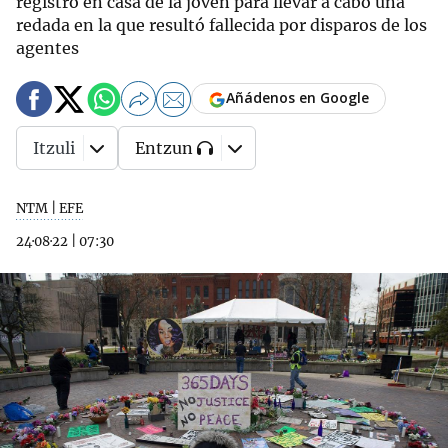
registro en casa de la joven para llevar a cabo una
redada en la que resultó fallecida por disparos de los
agentes
Añádenos en Google
Itzuli
Entzun
NTM | EFE
24·08·22
|
07:30