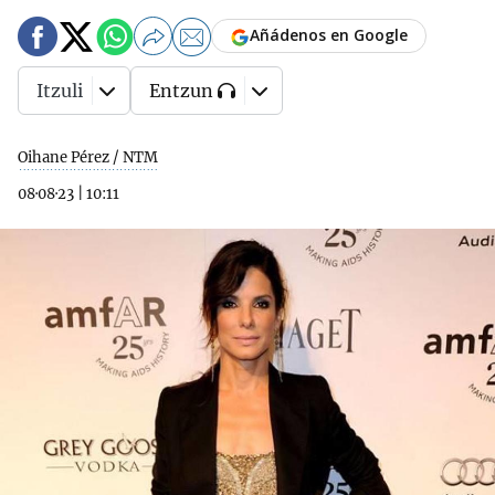
Añádenos en Google
Itzuli
Entzun
Oihane Pérez / NTM
08·08·23
|
10:11